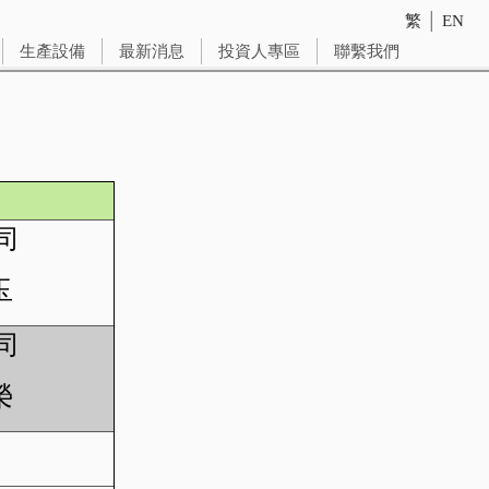
繁
│
EN
生產設備
最新消息
投資人專區
聯繫我們
司
玉
司
榮