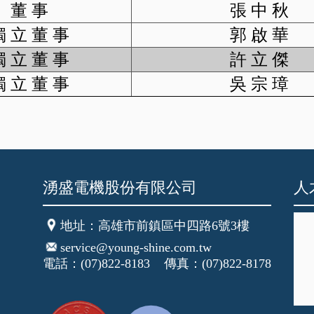
董 事
張 中 秋
獨 立 董 事
郭 啟 華
獨 立 董 事
許 立 傑
獨 立 董 事
吳 宗 璋
湧盛電機股份有限公司
人
地址
：高雄市前鎮區中四路6號3樓
service@young-shine.com.tw
電話：(07)822-8183 傳真：(07)822-8178