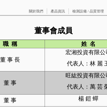
關於我們
產品資訊
檢測設備 / 品質管理
董事會成員
職 稱
姓 名
宏湘投資有限公
董 事 長
代表人：林 麗 
旺紘投資有限公
董 事
代表人：萬 芸 
楊 鎧 蟬
董 事