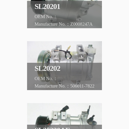
SL20201
Z0008247A
NISSAN
Teana '08 2.0L
SL20202
506011-7822
NISSAN
Condor