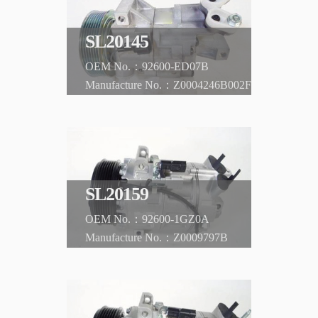
SL20145
92600-ED07B
Z0004246B002F
NISSAN
Tiida
SL20159
92600-1GZ0A
Z0009797B
NISSAN
Serena MR20