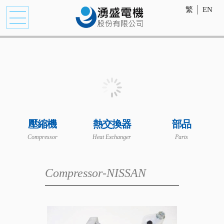
繁
│
EN
壓縮機
熱交換器
部品
Compressor
Heat Exchanger
Parts
Compressor-NISSAN