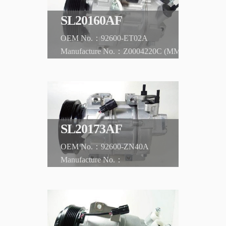
SL20160AF
92600-ET02A
Z0004220C (MM)
NISSAN
X-Trail
SL20173AF
92600-ZN40A
NISSAN
ALTIMA '06-